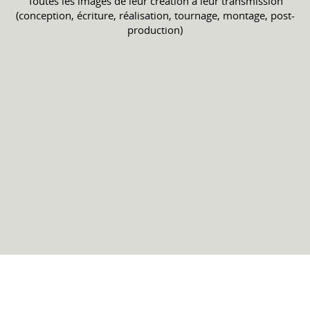
Toutes les images de leur création à leur transmission
(conception, écriture, réalisation, tournage, montage, post-
production)