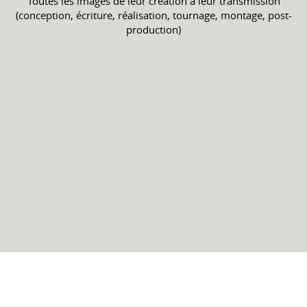
Toutes les images de leur création à leur transmission
(conception, écriture, réalisation, tournage, montage, post-
production)