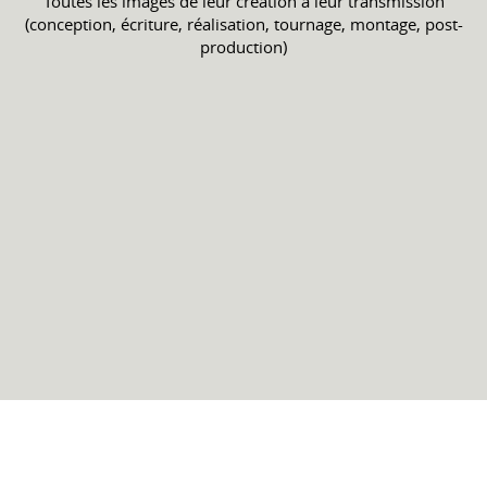
Toutes les images de leur création à leur transmission
(conception, écriture, réalisation, tournage, montage, post-
production)