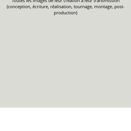
Toutes les images de leur création à leur transmission
(conception, écriture, réalisation, tournage, montage, post-
production)