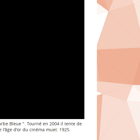
rbe Bleue ". Tourné en 2004 il tente de
e l'âge d'or du cinéma muet: 1925.