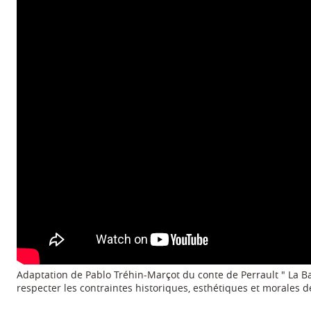
Adaptation de Pablo Tréhin-Marçot du conte de Perrault " La Ba
respecter les contraintes historiques, esthétiques et morales d