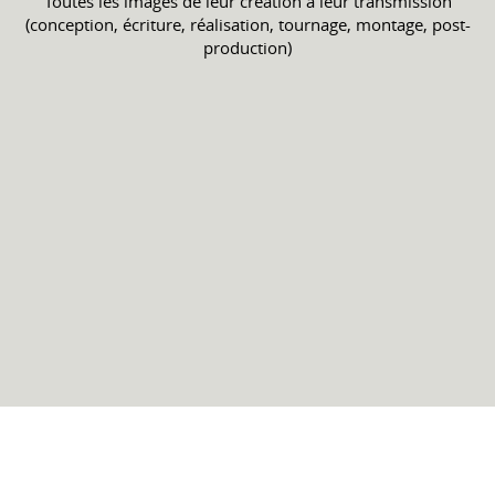
Toutes les images de leur création à leur transmission
(conception, écriture, réalisation, tournage, montage, post-
production)