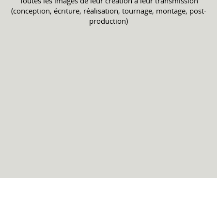
Toutes les images de leur création à leur transmission
(conception, écriture, réalisation, tournage, montage, post-
production)