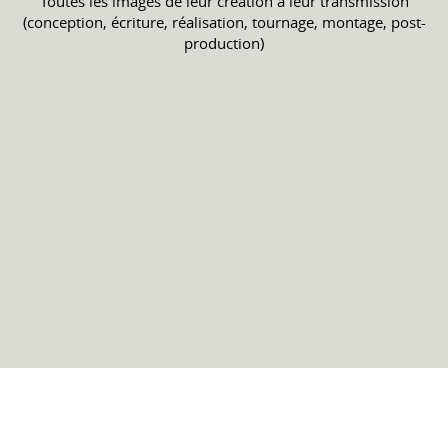
Toutes les images de leur création à leur transmission
(conception, écriture, réalisation, tournage, montage, post-
production)